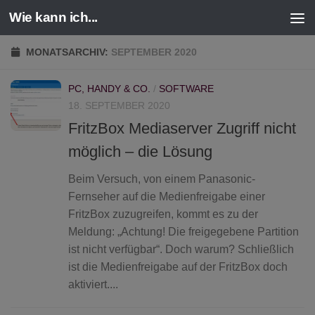
Wie kann ich...
Zum Inhalt springen
MONATSARCHIV:
SEPTEMBER 2020
PC, HANDY & CO.
/
SOFTWARE
18. SEPTEMBER 2020
FritzBox Mediaserver Zugriff nicht
möglich – die Lösung
Beim Versuch, von einem Panasonic-
Fernseher auf die Medienfreigabe einer
FritzBox zuzugreifen, kommt es zu der
Meldung: „Achtung! Die freigegebene Partition
ist nicht verfügbar“. Doch warum? Schließlich
ist die Medienfreigabe auf der FritzBox doch
aktiviert....