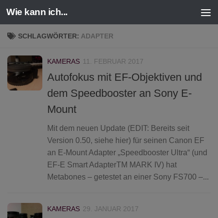
Wie kann ich...
Zum Inhalt springen
SCHLAGWÖRTER:
ADAPTER
KAMERAS
11. FEBRUAR 2017
Autofokus mit EF-Objektiven und
dem Speedbooster an Sony E-
Mount
Mit dem neuen Update (EDIT: Bereits seit
Version 0.50, siehe hier) für seinen Canon EF
an E-Mount Adapter „Speedbooster Ultra“ (und
EF-E Smart AdapterTM MARK IV) hat
Metabones – getestet an einer Sony FS700 –...
KAMERAS
29. JANUAR 2017