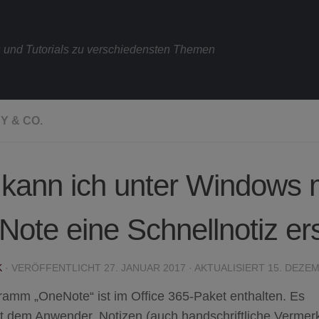
s und Tutorials zu verschiedensten Themen
Y & CO.
kann ich unter Windows 
ote eine Schnellnotiz ers
K
· VERÖFFENTLICHT
27. JANUAR 2017
· AKTUALISIERT
15. DEZE
amm „OneNote“ ist im Office 365-Paket enthalten. Es
t dem Anwender, Notizen (auch handschriftliche Vermer