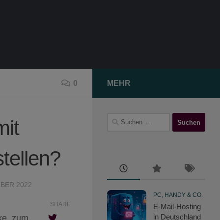
0
MEHR
Suchen
mit
nach:
tellen?
MBER 2022
PC, HANDY & CO.
SHARE
E-Mail-Hosting
in Deutschland
ke, zum