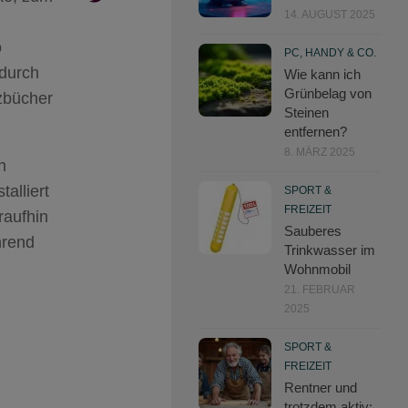
14. AUGUST 2025
o
PC, HANDY & CO.
 durch
Wie kann ich
Grünbelag von
zbücher
Steinen
entfernen?
8. MÄRZ 2025
n
alliert
SPORT &
FREIZEIT
raufhin
Sauberes
hrend
Trinkwasser im
Wohnmobil
21. FEBRUAR
2025
SPORT &
FREIZEIT
Rentner und
trotzdem aktiv: