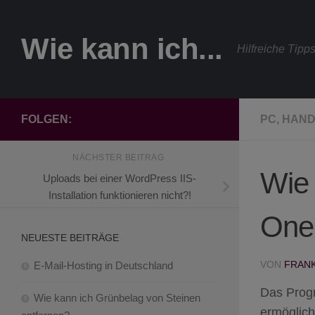
Zum Inhalt springen
Wie kann ich...
Hilfreiche Tipp
FOLGEN:
PC, HAND
NÄCHSTER BEITRAG
Wie 
Uploads bei einer WordPress IIS-
Installation funktionieren nicht?!
OneN
NEUESTE BEITRÄGE
VON
FRAN
E-Mail-Hosting in Deutschland
Das Progr
Wie kann ich Grünbelag von Steinen
ermöglich