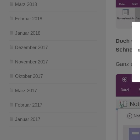
März 2018
Februar 2018
Januar 2018
Doch wo f
Dezember 2017
Schnelln
g
November 2017
Ganz einf
Oktober 2017
März 2017
Februar 2017
Januar 2017