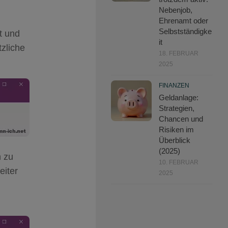
Nebenjob,
Ehrenamt oder
Selbstständigke
t und
it
tzliche
18. FEBRUAR
2025
FINANZEN
Geldanlage:
Strategien,
Chancen und
Risiken im
Überblick
(2025)
n zu
10. FEBRUAR
eiter
2025