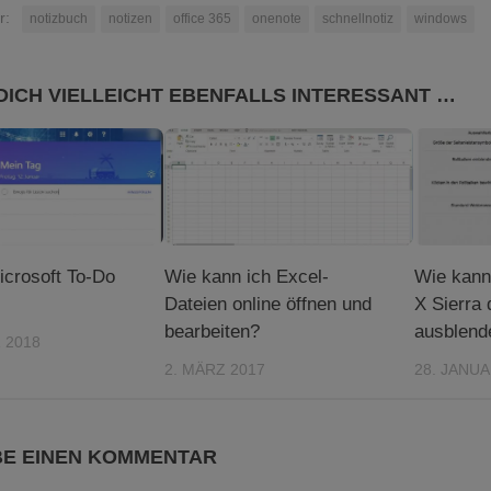
r:
notizbuch
notizen
office 365
onenote
schnellnotiz
windows
DICH VIELLEICHT EBENFALLS INTERESSANT …
icrosoft To-Do
Wie kann ich Excel-
Wie kann
Dateien online öffnen und
X Sierra 
bearbeiten?
ausblend
 2018
2. MÄRZ 2017
28. JANUA
BE EINEN KOMMENTAR