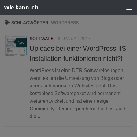
Wie kann ich...
Zum Inhalt springen
SCHLAGWÖRTER:
WORDPRESS
SOFTWARE
28. JANUAR 2017
0
Uploads bei einer WordPress IIS-
Installation funktionieren nicht?!
WordPress ist eine DER Softwarelösungen,
wenn es um die Umsetzung von Blogs oder
aber auch normalen Websites geht. Das
kostenlose Softwarepaket wird permanent
weiterentwickelt und hat eine riesige
Community. Dementsprechend hoch ist auch
die...