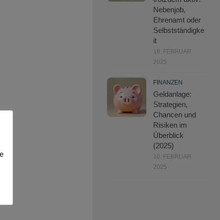
Nebenjob,
Ehrenamt oder
Selbstständigke
it
18. FEBRUAR
2025
FINANZEN
Geldanlage:
Strategien,
Chancen und
Risiken im
Überblick
(2025)
ie
10. FEBRUAR
2025