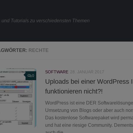
s und Tutorials zu verschiedensten Themen
AGWÖRTER:
RECHTE
SOFTWARE
28. JANUAR 2017
0
Uploads bei einer WordPress II
funktionieren nicht?!
WordPress ist eine DER Softwarelösunge
Umsetzung von Blogs oder aber auch nor
Das kostenlose Softwarepaket wird perma
und hat eine riesige Community. Dements
auch die...