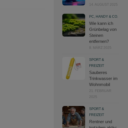
14. AUGUST 2025
PC, HANDY & CO.
Wie kann ich
Grünbelag von
Steinen
entfernen?
8. MÄRZ 2025
SPORT &
FREIZEIT
Sauberes
Trinkwasser im
Wohnmobil
21. FEBRUAR
2025
SPORT &
FREIZEIT
Rentner und
trotzdem aktiv: