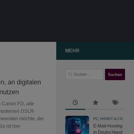
MEHR
Suchen
nach:
n, an digitalen
nutzen
h Canon FD, alte
 modernen DSLR-
erwenden möchte, der
PC, HANDY & CO.
E-Mail-Hosting
o ist hier
in Deutschland