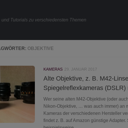
s und Tutorials zu verschiedensten Themen
AGWÖRTER:
OBJEKTIVE
KAMERAS
29. JANUAR 2017
Alte Objektive, z. B. M42-Linse
Spiegelreflexkameras (DSLR) 
Wer seine alten M42-Objektive (oder auc
Nikon-Objektive, … was auch immer) an
Kameras der verschiedenen Hersteller v
findet z. B. auf Amazon günstige Adapter. S
beispielsweise...