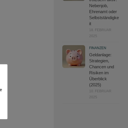
Nebenjob,
Ehrenamt oder
Selbstständigke
it
18. FEBRUAR
2025
FINANZEN
Geldanlage:
Strategien,
Chancen und
Risiken im
Überblick
(2025)
ie
10. FEBRUAR
2025